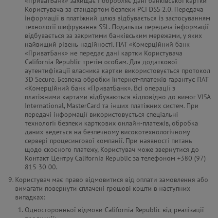
«ПриватБанк» захищає і обробляє дані банківської картки
Користувача за стандартом безпеки PCI DSS 2.0. Передача
інформації в платіжний шлюз відбувається із застосуванням
технології шифрування SSL. Подальша передача інформації
відбувається за закритими банківським мережами, у яких
найвищий рівень надійності. ПАТ «Комерційний банк
«ПриватБанк» не передає дані картки Користувача
California Republic третім особам. Для додаткової
аутентифікації власника картки використовується протокол
3D Secure. Безпека обробки Інтернет-платежів гарантує ПАТ
«Комерційний банк «ПриватБанк». Всі операції з
платіжними картами відбуваються відповідно до вимог VISA
International, MasterCard та інших платіжних систем. При
передачі інформації використовується спеціальні
технології безпеки карткових онлайн-платежів, обробка
даних ведеться на безпечному високотехнологічному
сервері процесингової компанії. При наявності питань
щодо скоєного платежу, Користувач може звернутися до
Контакт Центру California Republic за телефоном +380 (97)
815 30 00.
Користувач має право відмовитися від оплати замовлення або
вимагати повернути сплачені грошові кошти в наступних
випадках:
Односторонньої відмови California Republic від реалізації