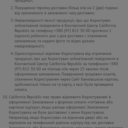
продукції;
Порушення терміну доставки більш ніж на 2 (дві) години
від зазначеного в замовленні часу доставки;
Невідповідності якості продукції, про що Користувач
зобов'язаний повідомити в Контактний Центр California
Republic по телефону +380 (97) 815 30 00 протягом 1
(одного) робочого дня з дня доставки / отримання
замовлення, та надати фото та відео докази
невідповідності;
Односторонньої відмови Користувача від отримання
продукції, про що Користувач зобов'язаний повідомити в
Контактний Центр California Republic за телефоном +380
(97) 815 30 00 не пізніше ніж через 15 хвилин після
оформлення замовлення. Повернення грошових коштів,
сплачених Користувачем через Сайт банківською картою,
здійснюється тільки на ту карту, з якої була проведена
оплата.
California Republic має право відмовити Користувачеві в
оформленні Замовлення з формою оплати «готівкою або
карткою кур'єру», якщо раніше оформлені Замовлення
Користувача не були доставлені з вини Користувача.
Наприклад, якщо Користувач не відчинив двері або не
відповіли на телефонний дзвінок кур'єру під час доставки
Замовлення, або Користувач вказав неіснуючу адресу доставки,