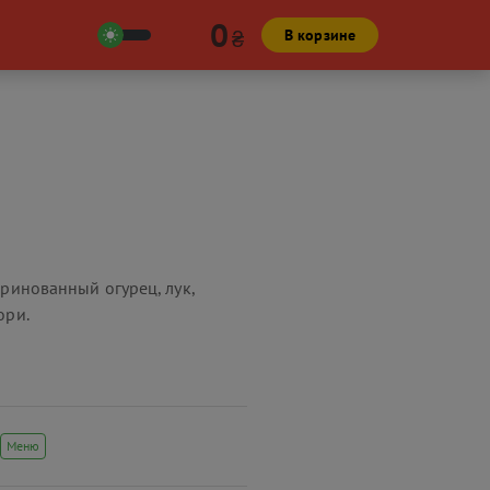
0
₴
В корзине
аринованный огурец, лук,
ори.
Меню