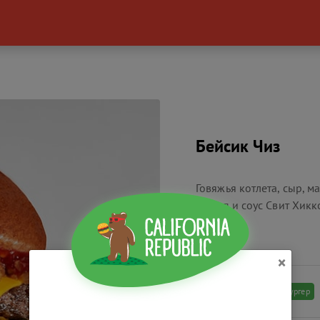
Бейсик Чиз
Говяжья котлета, сыр, м
кетчуп и соус Свит Хикк
×
Бургер
РАЗМЕР ПОРЦИИ