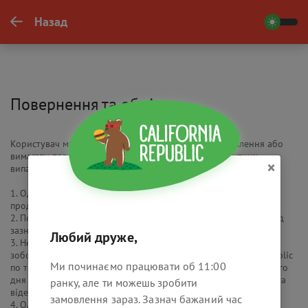
Назад
Повернення та обмін
Користувач має право відмовитися від оплати замовлення або
вимагати повернути сплачені грошові кошти в наступних
×
випадках:
1. Односторонньої відмови California Republic від реалізації
продукції;
2. Порушення терміну доставки більш ніж на 2 (дві) години від
зазначеного в замовленні часу доставки;
Любий друже,
3. Невідповідності якості продукції, про що Користувач
зобов'язаний повідомити в Контактний Центр California Republic
Ми починаємо працювати об 11:00
по телефону +380 (97) 815 30 00 протягом 1 (одного) робочого
дня з дня доставки / отримання замовлення, та надати фото та
ранку, але ти можешь зробити
відео докази невідповідності;
замовлення зараз. Зазнач бажаний час
4. Односторонньої відмови Користувача від отримання