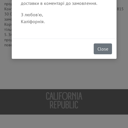
доставки в коментарі до замовлення.
продукції, про що Користувач зобов'язаний повідомити в
Контактний Центр California Republic за телефоном +380 (97) 815
30 00 не пізніше ніж через 15 хвилин після оформлення
З любов'ю,
замовлення. Повернення грошових коштів, сплачених
Каліфорнія.
Користувачем через Сайт банківською картою, здійснюється
тільки на ту карту, з якої була проведена оплата.
5. Згідно з Постановою КМУ від 19 березня 1994 № 172,
продукти харчування та напої належної якості не підлягають
поверненню
Close