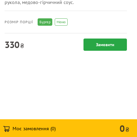
рукола, медово-гірчичний соус.
Бургер
Меню
РОЗМІР ПОРЦІЇ
330
₴
Замовити
0
Моє замовлення (
0
)
₴