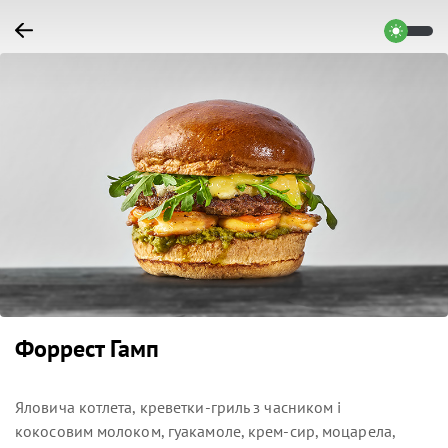
Форрест Гамп
Яловича котлета, креветки-гриль з часником і
кокосовим молоком, гуакамоле, крем-сир, моцарела,