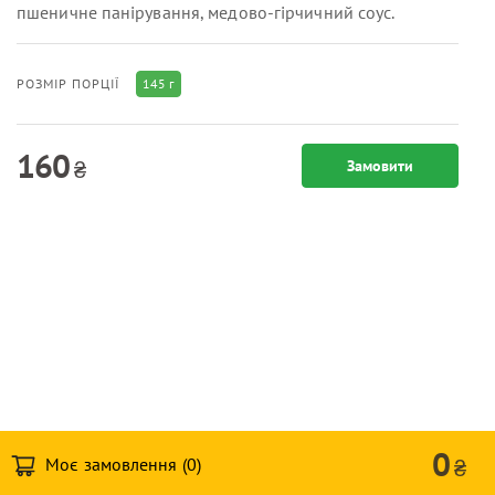
пшеничне панірування, медово-гірчичний соус.
145 г
РОЗМІР ПОРЦІЇ
160
₴
Замовити
0
Моє замовлення (
0
)
₴