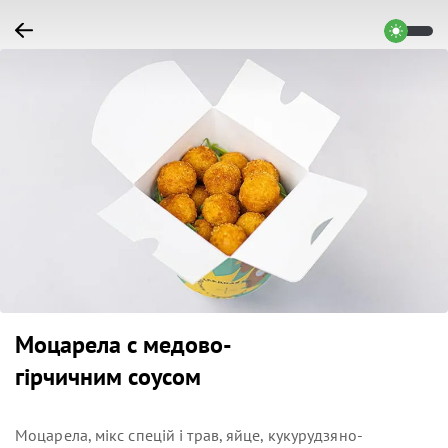
Моцарела с медово-
гірчичним соусом
Моцарела, мікс спецій і трав, яйце, кукурудзяно-