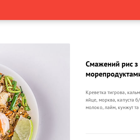
Смажений рис з
морепродуктам
Креветка тигрова, кальм
яйце, морква, капуста б
молоко, лайм, кунжут т