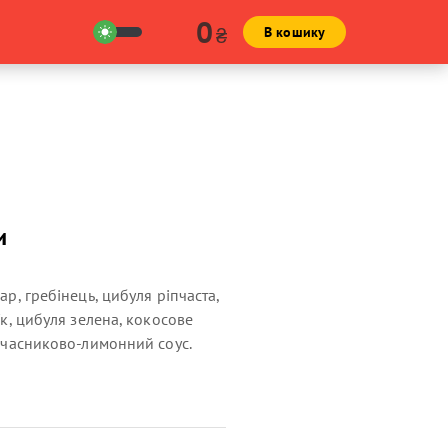
0
₴
В кошику
и
ар, гребінець, цибуля ріпчаста,
/к, цибуля зелена, кокосове
а часниково-лимонний соус.