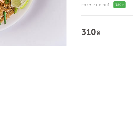
380 г
РОЗМІР ПОРЦІЇ
310
₴