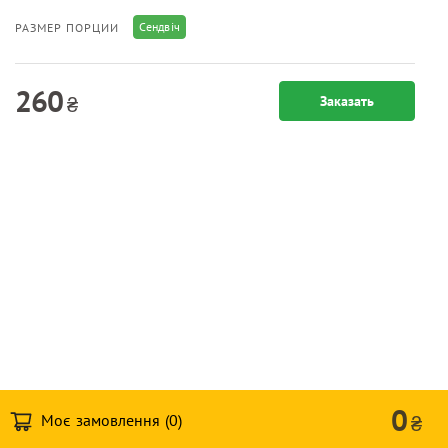
Сендвіч
РАЗМЕР ПОРЦИИ
260
₴
Заказать
0
Моє замовлення (
0
)
₴