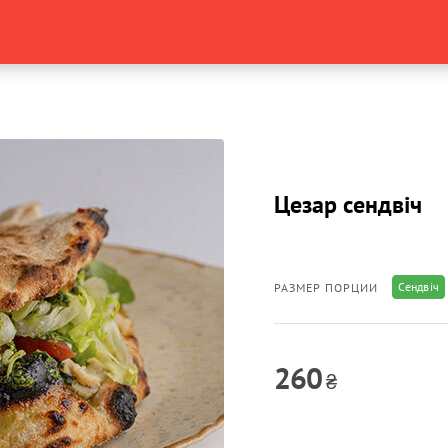
Цезар сендвіч
Сендвіч
РАЗМЕР ПОРЦИИ
260
₴