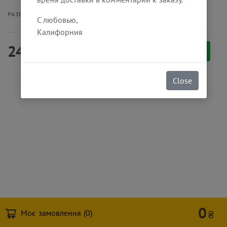
Бургер
Меню
РАЗМЕР ПОРЦИИ
С любовью,
Калифорния
240
₴
Заказать
Close
0
Моє замовлення (
0
)
₴