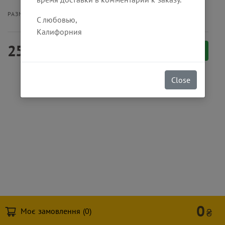
30 см
РАЗМЕР ПОРЦИИ
С любовью,
Калифорния
250
₴
Заказать
Close
0
Моє замовлення (
0
)
₴