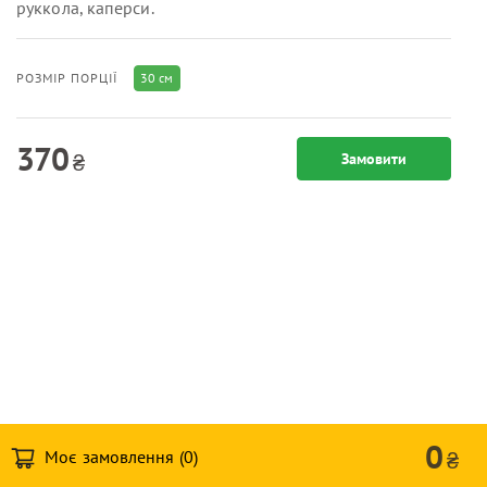
руккола, каперси.
30 см
РОЗМІР ПОРЦІЇ
370
₴
Замовити
0
Моє замовлення (
0
)
₴