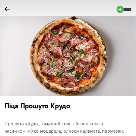
Піца Прошуто Крудо
Прошуто крудо, томатний соус з базиліком та
часником, м'яка моцарела, оливки каламата, пармезан,