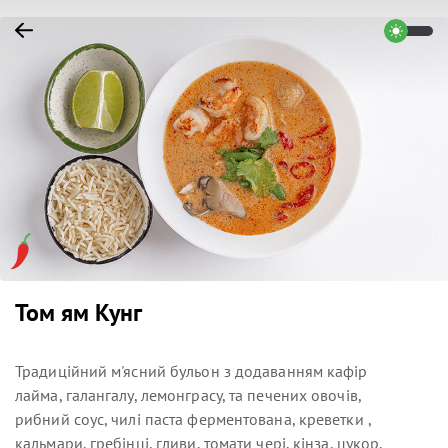
Том ям Кунг
Традиційний м'ясний бульон з додаванням кафір
лайма, галангалу, лемонграсу, та печених овочів,
рибний соус, чилі паста ферментована, креветки ,
кальмари, гребінці, гливи, томати чері, кінза, цукор,