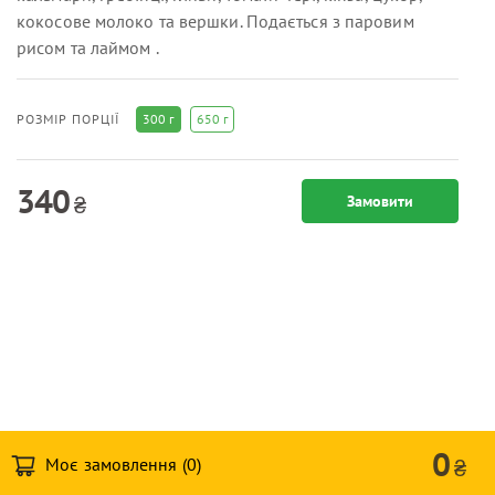
кокосове молоко та вершки. Подається з паровим
рисом та лаймом .
300 г
650 г
РОЗМІР ПОРЦІЇ
340
₴
Замовити
0
Моє замовлення (
0
)
₴