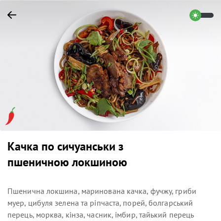
Качка по сичуанськи з
пшеничною локшиною
Пшенична локшина, маринована качка, фучжу, гриби
муер, цибуля зелена та ріпчаста, порей, болгарський
перець, морква, кінза, часник, імбир, тайький перець