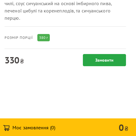
чилі, соус сичуанський на основі імбирного пива,
печеної цибулі та коренеплодів, та сичуанського
перцю.
380 г
РОЗМІР ПОРЦІЇ
330
₴
Замовити
0
Моє замовлення (
0
)
₴