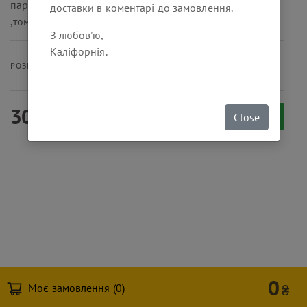
пармезан, чіпси з пшеничної тортильї, яйце куряче
доставки в коментарі до замовлення.
,томати чері, мікс насіння соняшника, льону та гарбуза
З любов'ю,
Каліфорнія.
360 г
РОЗМІР ПОРЦІЇ
300
₴
Замовити
Close
0
Моє замовлення (
0
)
₴