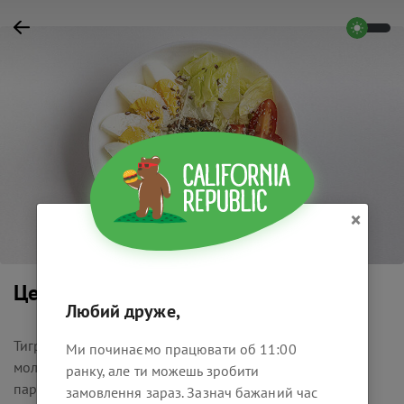
×
Цезар боул з креветкою
Любий друже,
Тигрова креветка смажена з часником та кокосовим
Ми починаємо працювати об 11:00
молоком, соус на основі анчоусів, гірчиці, часнику та
ранку, але ти можешь зробити
пармезану, салат айсберг, бекон карамелізований,
замовлення зараз. Зазнач бажаний час